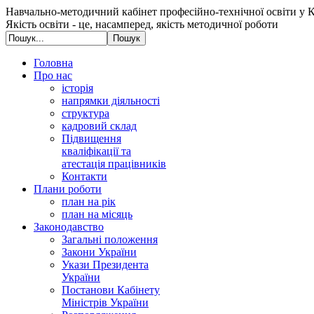
Навчально-методичний кабінет професійно-технічної освіти у К
Якість освіти - це, насамперед, якість методичної роботи
Головна
Про нас
історія
напрямки діяльності
структура
кадровий склад
Підвищення
кваліфікації та
атестація працівників
Контакти
Плани роботи
план на рік
план на місяць
Законодавство
Загальні положення
Закони України
Укази Президента
України
Постанови Кабінету
Міністрів України