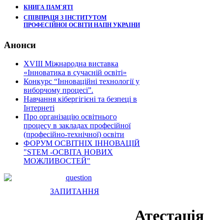
КНИГА ПАМ`ЯТІ
СПІВПРАЦЯ З ІНСТИТУТОМ
ПРОФЕСІЙНОІ ОСВІТИ НАПН УКРАІНИ
Анонси
XVIII Міжнародна виставка
«Інноватика в сучасній освіті»
Конкурс “Інноваційні технології у
виборчому процесі”.
Навчання кібергігієні та безпеці в
Інтернеті
Про організацію освітнього
процесу в закладах професійної
(професійно-технічної) освіти
ФОРУМ ОСВІТНІХ ІННОВАЦІЙ
"STEM -ОСВІТА НОВИХ
МОЖЛИВОСТЕЙ"
ЗАПИТАННЯ
Атестація