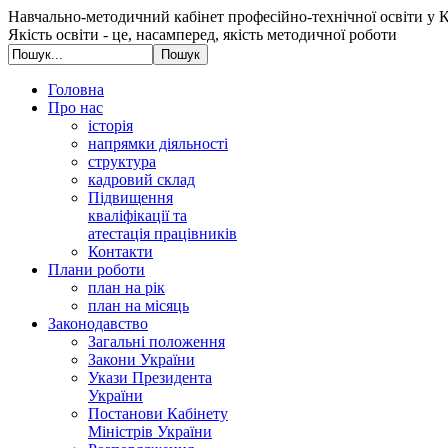
Навчально-методичний кабінет професійно-технічної освіти у К
Якість освіти - це, насамперед, якість методичної роботи
Головна
Про нас
історія
напрямки діяльності
структура
кадровий склад
Підвищення
кваліфікації та
атестація працівників
Контакти
Плани роботи
план на рік
план на місяць
Законодавство
Загальні положення
Закони України
Укази Президента
України
Постанови Кабінету
Міністрів України