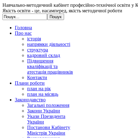
Навчально-методичний кабінет професійно-технічної освіти у К
Якість освіти - це, насамперед, якість методичної роботи
Головна
Про нас
історія
напрямки діяльності
структура
кадровий склад
Підвищення
кваліфікації та
атестація працівників
Контакти
Плани роботи
план на рік
план на місяць
Законодавство
Загальні положення
Закони України
Укази Президента
України
Постанови Кабінету
Міністрів України