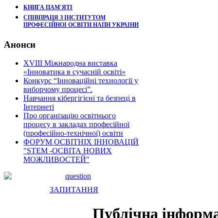
КНИГА ПАМ`ЯТІ
СПІВПРАЦЯ З ІНСТИТУТОМ
ПРОФЕСІЙНОІ ОСВІТИ НАПН УКРАІНИ
Анонси
XVIII Міжнародна виставка
«Інноватика в сучасній освіті»
Конкурс “Інноваційні технології у
виборчому процесі”.
Навчання кібергігієні та безпеці в
Інтернеті
Про організацію освітнього
процесу в закладах професійної
(професійно-технічної) освіти
ФОРУМ ОСВІТНІХ ІННОВАЦІЙ
"STEM -ОСВІТА НОВИХ
МОЖЛИВОСТЕЙ"
ЗАПИТАННЯ
Публічна інформ