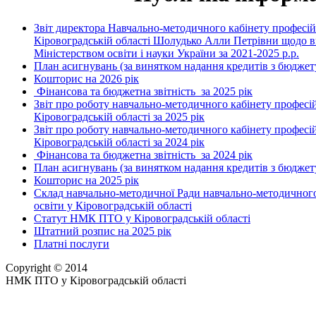
Звіт директора Навчально-методичного кабінету професійн
Кіровоградській області Шолудько Алли Петрівни щодо в
Міністерством освіти і науки України за 2021-2025 р.р.
План асигнувань (за винятком надання кредитів з бюджету
Кошторис на 2026 рік
Фінансова та бюджетна звітність за 2025 рік
Звіт про роботу навчально-методичного кабінету професій
Кіровоградській області за 2025 рік
Звіт про роботу навчально-методичного кабінету професій
Кіровоградській області за 2024 рік
Фінансова та бюджетна звітність за 2024 рік
План асигнувань (за винятком надання кредитів з бюджету
Кошторис на 2025 рік
Склад навчально-методичної Ради навчально-методичного
освіти у Кіровоградській області
Статут НМК ПТО у Кіровоградській області
Штатний розпис на 2025 рік
Платні послуги
Copyright © 2014
НМК ПТО у Кіровоградській області