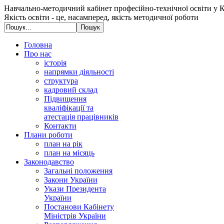
Навчально-методичний кабінет професійно-технічної освіти у К
Якість освіти - це, насамперед, якість методичної роботи
Головна
Про нас
історія
напрямки діяльності
структура
кадровий склад
Підвищення
кваліфікації та
атестація працівників
Контакти
Плани роботи
план на рік
план на місяць
Законодавство
Загальні положення
Закони України
Укази Президента
України
Постанови Кабінету
Міністрів України