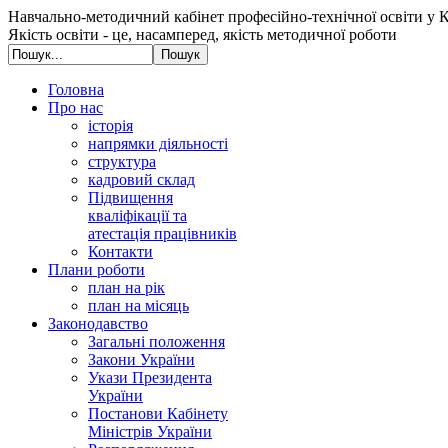
Навчально-методичний кабінет професійно-технічної освіти у К
Якість освіти - це, насамперед, якість методичної роботи
Головна
Про нас
історія
напрямки діяльності
структура
кадровий склад
Підвищення
кваліфікації та
атестація працівників
Контакти
Плани роботи
план на рік
план на місяць
Законодавство
Загальні положення
Закони України
Укази Президента
України
Постанови Кабінету
Міністрів України