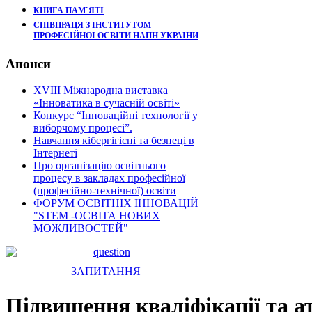
КНИГА ПАМ`ЯТІ
СПІВПРАЦЯ З ІНСТИТУТОМ
ПРОФЕСІЙНОІ ОСВІТИ НАПН УКРАІНИ
Анонси
XVIII Міжнародна виставка
«Інноватика в сучасній освіті»
Конкурс “Інноваційні технології у
виборчому процесі”.
Навчання кібергігієні та безпеці в
Інтернеті
Про організацію освітнього
процесу в закладах професійної
(професійно-технічної) освіти
ФОРУМ ОСВІТНІХ ІННОВАЦІЙ
"STEM -ОСВІТА НОВИХ
МОЖЛИВОСТЕЙ"
ЗАПИТАННЯ
Підвищення кваліфікації та а