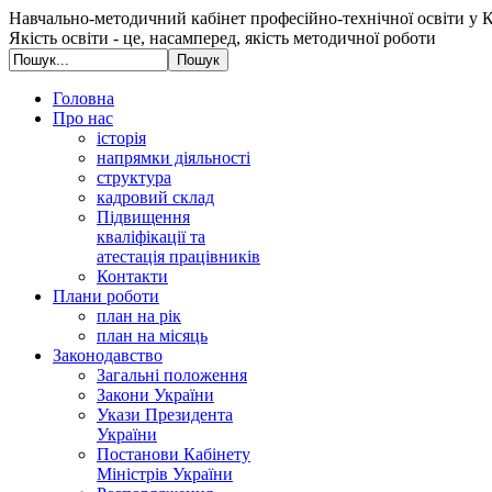
Навчально-методичний кабінет професійно-технічної освіти у К
Якість освіти - це, насамперед, якість методичної роботи
Головна
Про нас
історія
напрямки діяльності
структура
кадровий склад
Підвищення
кваліфікації та
атестація працівників
Контакти
Плани роботи
план на рік
план на місяць
Законодавство
Загальні положення
Закони України
Укази Президента
України
Постанови Кабінету
Міністрів України