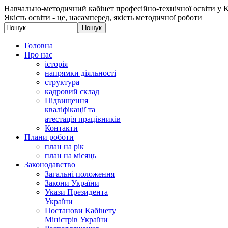
Навчально-методичний кабінет професійно-технічної освіти у К
Якість освіти - це, насамперед, якість методичної роботи
Головна
Про нас
історія
напрямки діяльності
структура
кадровий склад
Підвищення
кваліфікації та
атестація працівників
Контакти
Плани роботи
план на рік
план на місяць
Законодавство
Загальні положення
Закони України
Укази Президента
України
Постанови Кабінету
Міністрів України