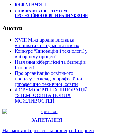
КНИГА ПАМ`ЯТІ
СПІВПРАЦЯ З ІНСТИТУТОМ
ПРОФЕСІЙНОІ ОСВІТИ НАПН УКРАІНИ
Анонси
XVIII Міжнародна виставка
«Інноватика в сучасній освіті»
Конкурс “Інноваційні технології у
виборчому процесі”.
Навчання кібергігієні та безпеці в
Інтернеті
Про організацію освітнього
процесу в закладах професійної
(професійно-технічної) освіти
ФОРУМ ОСВІТНІХ ІННОВАЦІЙ
"STEM -ОСВІТА НОВИХ
МОЖЛИВОСТЕЙ"
ЗАПИТАННЯ
Навчання кібергігієні та безпеці в Інтернеті