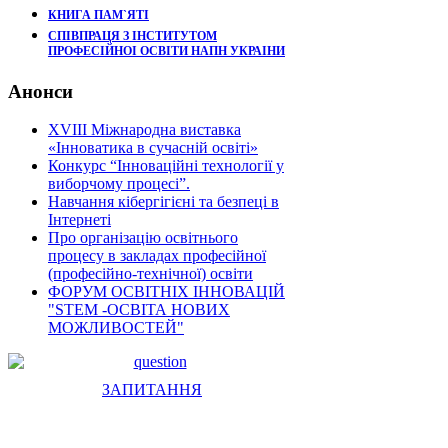
КНИГА ПАМ`ЯТІ
СПІВПРАЦЯ З ІНСТИТУТОМ
ПРОФЕСІЙНОІ ОСВІТИ НАПН УКРАІНИ
Анонси
XVIII Міжнародна виставка
«Інноватика в сучасній освіті»
Конкурс “Інноваційні технології у
виборчому процесі”.
Навчання кібергігієні та безпеці в
Інтернеті
Про організацію освітнього
процесу в закладах професійної
(професійно-технічної) освіти
ФОРУМ ОСВІТНІХ ІННОВАЦІЙ
"STEM -ОСВІТА НОВИХ
МОЖЛИВОСТЕЙ"
ЗАПИТАННЯ