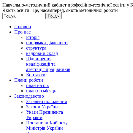
Навчально-методичний кабінет професійно-технічної освіти у К
Якість освіти - це, насамперед, якість методичної роботи
Головна
Про нас
історія
напрямки діяльності
структура
кадровий склад
Підвищення
кваліфікації та
атестація працівників
Контакти
Плани роботи
план на рік
план на місяць
Законодавство
Загальні положення
Закони України
Укази Президента
України
Постанови Кабінету
Міністрів України