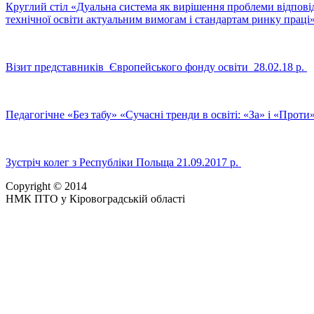
Круглий стіл «Дуальна система як вирішення проблеми відповід
технічної освіти актуальним вимогам і стандартам ринку праці»
Візит представників Європейського фонду освіти 28.02.18 р.
Педагогічне «Без табу» «Сучасні тренди в освіті: «За» і «Проти»
Зустріч колег з Республіки Польща 21.09.2017 р.
Copyright © 2014
НМК ПТО у Кіровоградській області