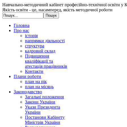
Навчально-методичний кабінет професійно-технічної освіти у К
Якість освіти - це, насамперед, якість методичної роботи
Головна
Про нас
історія
напрямки діяльності
структура
кадровий склад
Підвищення
кваліфікації та
атестація працівників
Контакти
Плани роботи
план на рік
план на місяць
Законодавство
Загальні положення
Закони України
Укази Президента
України
Постанови Кабінету
Міністрів України