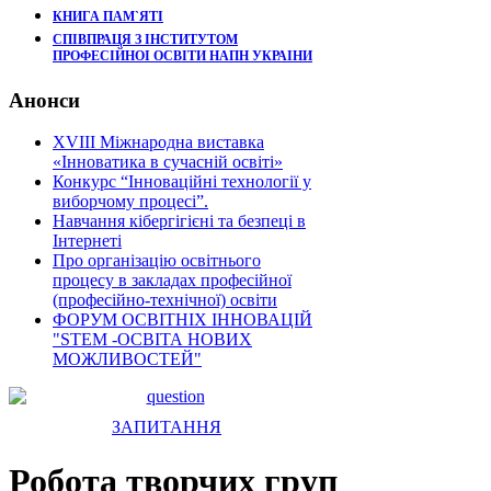
КНИГА ПАМ`ЯТІ
СПІВПРАЦЯ З ІНСТИТУТОМ
ПРОФЕСІЙНОІ ОСВІТИ НАПН УКРАІНИ
Анонси
XVIII Міжнародна виставка
«Інноватика в сучасній освіті»
Конкурс “Інноваційні технології у
виборчому процесі”.
Навчання кібергігієні та безпеці в
Інтернеті
Про організацію освітнього
процесу в закладах професійної
(професійно-технічної) освіти
ФОРУМ ОСВІТНІХ ІННОВАЦІЙ
"STEM -ОСВІТА НОВИХ
МОЖЛИВОСТЕЙ"
ЗАПИТАННЯ
Робота творчих груп