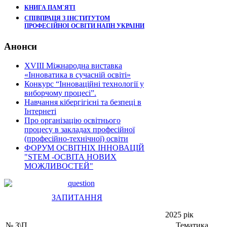
КНИГА ПАМ`ЯТІ
СПІВПРАЦЯ З ІНСТИТУТОМ
ПРОФЕСІЙНОІ ОСВІТИ НАПН УКРАІНИ
Анонси
XVIII Міжнародна виставка
«Інноватика в сучасній освіті»
Конкурс “Інноваційні технології у
виборчому процесі”.
Навчання кібергігієні та безпеці в
Інтернеті
Про організацію освітнього
процесу в закладах професійної
(професійно-технічної) освіти
ФОРУМ ОСВІТНІХ ІННОВАЦІЙ
"STEM -ОСВІТА НОВИХ
МОЖЛИВОСТЕЙ"
ЗАПИТАННЯ
2025 рік
№ З\П
Тематика