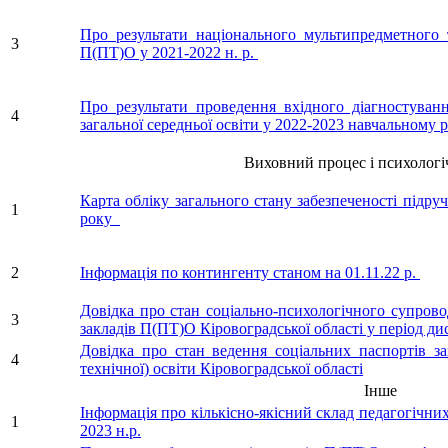
Про результати національного мультипредметного т
3
П(ПТ)О у 2021-2022 н. р.
Про результати проведення вхідного діагностуванн
4
загальної середньої освіти у 2022-2023 навчальному 
Виховний процес і психологічни
Карта обліку загального стану забезпеченості підр
1
року
2
Інформація по контингенту станом на 01.11.22 р.
Довідка про стан соціально-психологічного супрово
3
закладів П(ПТ)О Кіровоградської області у період ди
Довідка про стан ведення соціальних паспортів за
4
технічної) освіти Кіровоградської області
Інше
Інформація про кількісно-якісний склад педагогічних
1
2023 н.р.