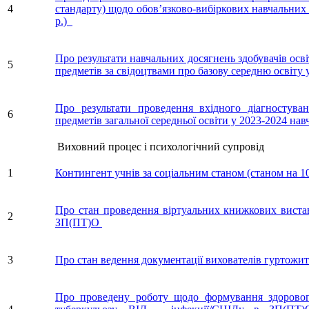
4
стандарту) щодо обов’язково-вибіркових навчальних
р.)
Про результати навчальних досягнень здобувачів осв
5
предметів за свідоцтвами про базову середню освіту
Про результати проведення вхідного діагностуван
6
предметів загальної середньої освіти у 2023-2024 н
Виховний процес і психологічний супровід
1
Контингент учнів за соціальним станом (станом на 10
Про стан проведення віртуальних книжкових виста
2
ЗП(ПТ)О
3
Про стан ведення документації вихователів гуртожит
Про проведену роботу щодо формування здоровог