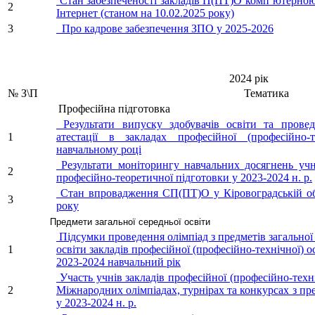
Стан забезпеченості закладів П(ПТ)О комп’ютерною
2
Інтернет (станом на 10.02.2025 року)
3
Про кадрове забезпечення ЗПО у 2025-2026
2024 рік
№ З\П
Тематика
Професійна підготовка
Результати випуску здобувачів освіти та провед
1
атестації в закладах професійної (професійно-
навчальному році
Результати моніторингу навчальних досягнень учн
2
професійно-теоретичної підготовки у 2023-2024 н. р.
Стан впровадження СП(ПТ)О у Кіровоградській об
3
року
Предмети загальної середньої освіти
Підсумки проведення олімпіад з предметів загальної 
1
освіти закладів професійної (професійно-технічної) ос
2023-2024 навчальний рік
Участь учнів закладів професійної (професійно-техні
2
Міжнародних олімпіадах, турнірах та конкурсах з пре
у 2023-2024 н. р.