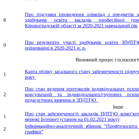
Про підсумки проведення олімпіад з предметів за
8
здобувачів освіти закладів професійної (про
Кіровоградській області за 2020-2021 навчальний рік
Про результати участі здобувачів освіти ЗП(П
9
оцінюванні в 2020-2021 н. р.
Виховний процес і психологічни
Карта обліку загального стану забезпеченості підр
1
року
Про стан ведення протоколів індивідуальних психо
2
консультацій та індивідуальних/групових психол
педагогічних вивчень в ЗП(ПТ)О
Інше
Про стан забезпеченості закладів П(ПТ)О комп’ю
1
мережі Інтернет (станом на 01.02.2021 року)
Інформаційно-аналітичний збірник "Профтехосвіта 
2
графіки"