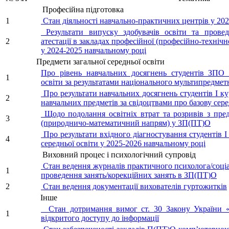
Професійна підготовка
1
Стан діяльності навчально-практичних центрів у 202
Результати випуску здобувачів освіти та провед
2
атестації в закладах професійної (професійно-технічно
у 2024-2025 навчальному році
Предмети загальної середньої освіти
Про рівень навчальних досягнень студентів ЗПО з
1
освіти за результатами національного мультипредметн
Про результати навчальних досягнень студентів І кур
2
навчальних предметів за свідоцтвами про базову сере
Щодо подолання освітніх втрат та розривів з предм
3
(природничо-математичний напрям) у ЗП(ПТ)О
Про результати вхідного діагностування студентів І
4
середньої освіти у 2025-2026 навчальному році
Виховний процес і психологічний супровід
Стан ведення журналів практичного психолога/соціа
1
проведення занять/корекційних занять в ЗП(ПТ)О
2
Стан ведення документації вихователів гуртожитків
Інше
Стан дотримання вимог ст. 30 Закону України «
1
відкритого доступу до інформації