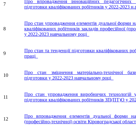
Про впровадження інноваційних педагогічних 
7
підготовки кваліфікованих робітників у 2022-2023 н.
Про стан упровадження елементів дуальної форми н
8
кваліфікованих робітників закладів професійної (про
у 2022-2023 навчальному році
Про стан та тенденції підготовки кваліфікованих ро
9
праці
Про стан зміцнення матеріально-технічної баз
10
підготовки у 2022-2023 навчальному році
Про стан упровадження виробничих технологій 
11
підготовки кваліфікованих робітників ЗП(ПТ)О у 20
Про впровадження елементів дуальної форми на
12
(професійно-технічної) освіти Кіровоградської облас