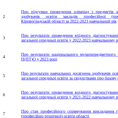
Про підсумки проведення олімпіад з предметів за
2
здобувачів освіти закладів професійної (про
Кіровоградській області за 2022-2023 навчальний рік
Про результати проведення вхідного діагностуванн
3
загальної середньої освіти у 2022-2023 навчальному 
Про результати національного мультипредметного т
4
П(ПТ)О у 2023 році
Про результати навчальних досягнень здобувачів ос
5
загальної середньої освіти за свідоцтвами про базову
Про результати проведення вхідного діагностуванн
6
загальної середньої освіти у 2021-2022 навчальному
Про стан професійного спрямування викладання ге
7
(професійно-технічної) освіти області