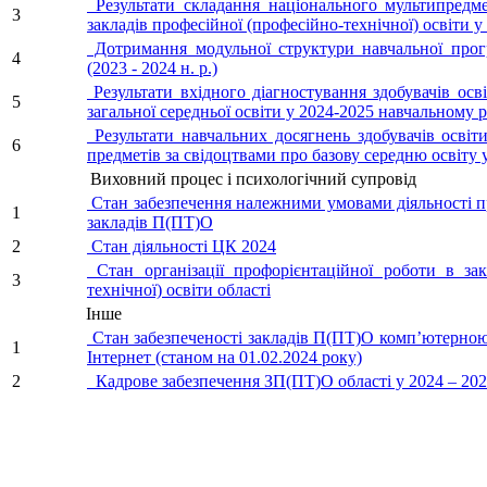
Результати складання національного мультипредме
3
закладів професійної (професійно-технічної) освіти у
Дотримання модульної структури навчальної про
4
(2023 - 2024 н. р.)
Результати вхідного діагностування здобувачів осв
5
загальної середньої освіти у 2024-2025 навчальному р
Результати навчальних досягнень здобувачів освіт
6
предметів за свідоцтвами про базову середню освіту 
Виховний процес і психологічний супровід
Стан забезпечення належними умовами діяльності п
1
закладів П(ПТ)О
2
Стан діяльності ЦК 2024
Стан організації профорієнтаційної роботи в зак
3
технічної) освіти області
Інше
Стан забезпеченості закладів П(ПТ)О комп’ютерною
1
Інтернет (станом на 01.02.2024 року)
2
Кадрове забезпечення ЗП(ПТ)О області у 2024 – 202