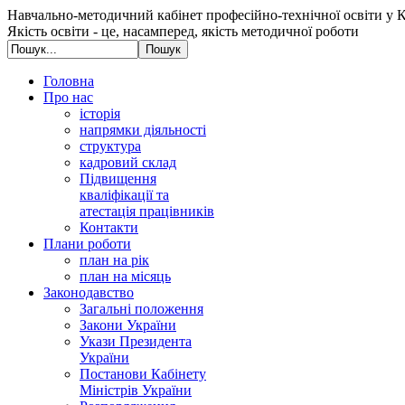
Навчально-методичний кабінет професійно-технічної освіти у К
Якість освіти - це, насамперед, якість методичної роботи
Головна
Про нас
історія
напрямки діяльності
структура
кадровий склад
Підвищення
кваліфікації та
атестація працівників
Контакти
Плани роботи
план на рік
план на місяць
Законодавство
Загальні положення
Закони України
Укази Президента
України
Постанови Кабінету
Міністрів України