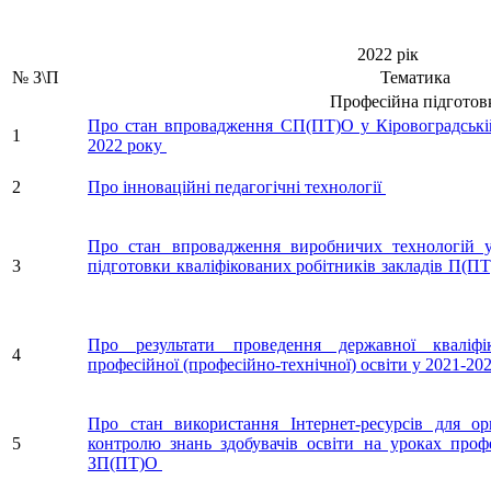
2022 рік
№ З\П
Тематика
Професійна підготов
Про стан впровадження СП(ПТ)О у Кіровоградській
1
2022 року
2
Про інноваційні педагогічні технології
Про стан впровадження виробничих технологій 
3
підготовки кваліфікованих робітників закладів П(П
Про результати проведення державної кваліфік
4
професійної (професійно-технічної) освіти у 2021-20
Про стан використання Інтернет-ресурсів для орг
5
контролю знань здобувачів освіти на уроках профе
ЗП(ПТ)О