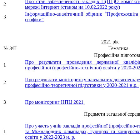
Про стан забезпеченості закладів П(ПТ)О комп’ю
2
мережі Інтернет (станом на 10.02.2022 року)
Інформаційно-аналітичний збірник "Профтехосвіта 
3
графіки"
2021 рік
№ З\П
Тематика
Професійна підготов
Про результати проведення державної кваліфік
1
професійної (професійно-технічної) освіти у 2020-2
Про результати моніторингу навчальних досягнень у
2
професійно-теоретичної підготовки у 2020-2021 н.р.
3
Про моніторинг НПЦ 2021
Предмети загальної середньо
Про участь учнів закладів професійної (професійно-т
1
та Міжнародних олімпіадах, турнірах та конкурсах 
освіти у 2022-2023 н. р.