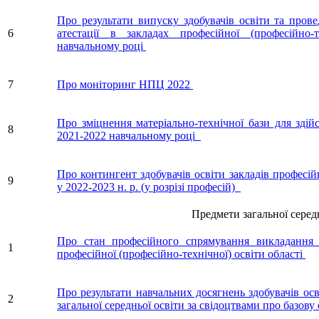
Про результати випуску здобувачів освіти та прове
6
атестації в закладах професійної (професійно-
навчальному році
7
Про моніторинг НПЦ 2022
Про зміцнення матеріально-технічної бази для здій
8
2021-2022 навчальному році
Про контингент здобувачів освіти закладів професійн
9
у 2022-2023 н. р. (у розрізі професій)
Предмети загальної середньо
Про стан професійного спрямування викладання ф
1
професійної (професійно-технічної) освіти області
Про результати навчальних досягнень здобувачів ос
2
загальної середньої освіти за свідоцтвами про базову