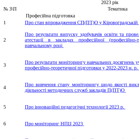
2023 рік
№ З\П
Тематика
Професійна підготовка
1
Про стан впровадження СП(ПТ)О у Кіровоградській 
Про результати випуску здобувачів освіти та прове
2
атестації в закладах професійної (професійно-
навчальному році
Про результати моніторингу навчальних досягнень у
3
професійно-теоретичної підготовки у 2022-2023 н. р.
Про вивчення стану моніторингу щодо якості викл
4
діяльності методичних служб закладів П(ПТ)О
5
Про інноваційні педагогічні технології 2023 р.
6
Про моніторинг НПЦ 2023