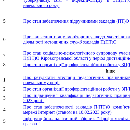
4
туберкульозу, ВІЛ – інфекції/СНІДу в ЗП(ПТ)
навчального року
5
Про стан забезпечення підручниками закладів (ПТ)О
Про вивчення стану моніторингу щодо якості викл
6
діяльності методичних служб закладів П(ПТ)О
Про стан соціально-психологічного супроводу учасн
7
П(ПТ)О Кіровоградської області у період дистанційн
8
Про стан організації профорієнтаційної роботи у ЗП
Інше
Про результати атестації педагогічних працівник
1
навчальному році
2
Про стан організації профорієнтаційної роботи у ЗП
Про підвищення кваліфікації педагогічних працівн
3
2023 році
Про стан забезпеченості закладів П(ПТ)О комп’ю
4
мережі Інтернет (станом на 10.02.2023 року)
Інформаційно-аналітичний збірник "Профтехосвіта 
5
графіки"