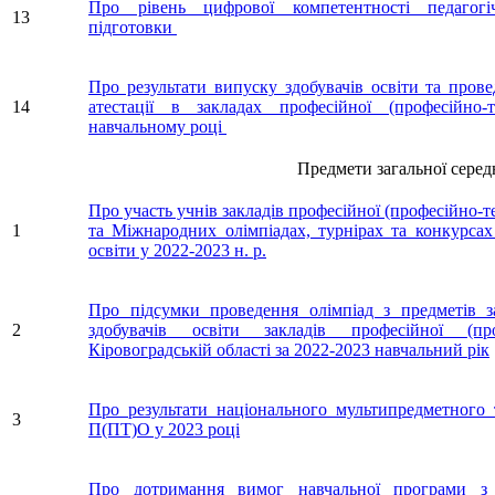
Про рівень цифрової компетентності педагогі
13
підготовки
Про результати випуску здобувачів освіти та прове
14
атестації в закладах професійної (професійно-
навчальному році
Предмети загальної середньо
Про участь учнів закладів професійної (професійно-т
1
та Міжнародних олімпіадах, турнірах та конкурсах 
освіти у 2022-2023 н. р.
Про підсумки проведення олімпіад з предметів за
2
здобувачів освіти закладів професійної (про
Кіровоградській області за 2022-2023 навчальний рік
Про результати національного мультипредметного т
3
П(ПТ)О у 2023 році
Про дотримання вимог навчальної програми з п