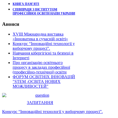
КНИГА ПАМ`ЯТІ
СПІВПРАЦЯ З ІНСТИТУТОМ
ПРОФЕСІЙНОІ ОСВІТИ НАПН УКРАІНИ
Анонси
XVIII Міжнародна виставка
«Інноватика в сучасній освіті»
Конкурс “Інноваційні технології у
виборчому процесі”.
Навчання кібергігієні та безпеці в
Інтернеті
Про організацію освітнього
процесу в закладах професійної
(професійно-технічної) освіти
ФОРУМ ОСВІТНІХ ІННОВАЦІЙ
"STEM -ОСВІТА НОВИХ
МОЖЛИВОСТЕЙ"
ЗАПИТАННЯ
Конкурс “Інноваційні технології у виборчому процесі”.