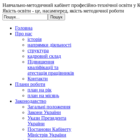
Навчально-методичний кабінет професійно-технічної освіти у К
Якість освіти - це, насамперед, якість методичної роботи
Головна
Про нас
історія
напрямки діяльності
структура
кадровий склад
Підвищення
кваліфікації та
атестація працівників
Контакти
Плани роботи
план на рік
план на місяць
Законодавство
Загальні положення
Закони України
Укази Президента
України
Постанови Кабінету
Міністрів України