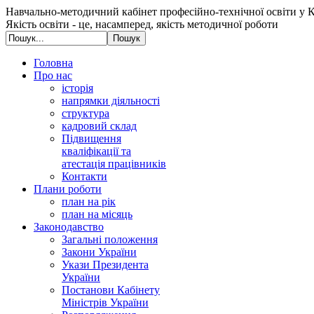
Навчально-методичний кабінет професійно-технічної освіти у К
Якість освіти - це, насамперед, якість методичної роботи
Головна
Про нас
історія
напрямки діяльності
структура
кадровий склад
Підвищення
кваліфікації та
атестація працівників
Контакти
Плани роботи
план на рік
план на місяць
Законодавство
Загальні положення
Закони України
Укази Президента
України
Постанови Кабінету
Міністрів України