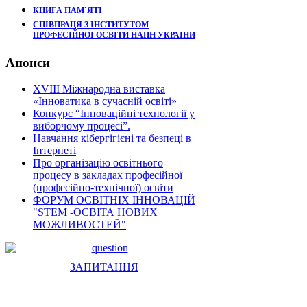
КНИГА ПАМ`ЯТІ
СПІВПРАЦЯ З ІНСТИТУТОМ
ПРОФЕСІЙНОІ ОСВІТИ НАПН УКРАІНИ
Анонси
XVIII Міжнародна виставка
«Інноватика в сучасній освіті»
Конкурс “Інноваційні технології у
виборчому процесі”.
Навчання кібергігієні та безпеці в
Інтернеті
Про організацію освітнього
процесу в закладах професійної
(професійно-технічної) освіти
ФОРУМ ОСВІТНІХ ІННОВАЦІЙ
"STEM -ОСВІТА НОВИХ
МОЖЛИВОСТЕЙ"
ЗАПИТАННЯ