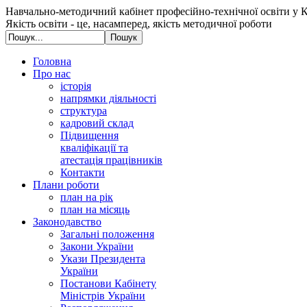
Навчально-методичний кабінет професійно-технічної освіти у К
Якість освіти - це, насамперед, якість методичної роботи
Головна
Про нас
історія
напрямки діяльності
структура
кадровий склад
Підвищення
кваліфікації та
атестація працівників
Контакти
Плани роботи
план на рік
план на місяць
Законодавство
Загальні положення
Закони України
Укази Президента
України
Постанови Кабінету
Міністрів України