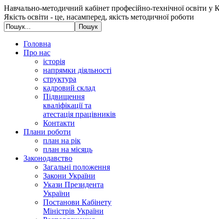
Навчально-методичний кабінет професійно-технічної освіти у К
Якість освіти - це, насамперед, якість методичної роботи
Головна
Про нас
історія
напрямки діяльності
структура
кадровий склад
Підвищення
кваліфікації та
атестація працівників
Контакти
Плани роботи
план на рік
план на місяць
Законодавство
Загальні положення
Закони України
Укази Президента
України
Постанови Кабінету
Міністрів України