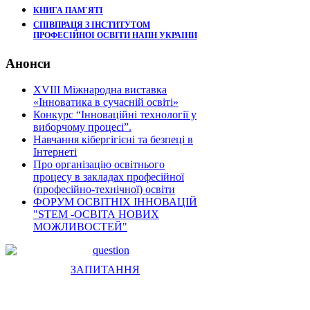
КНИГА ПАМ`ЯТІ
СПІВПРАЦЯ З ІНСТИТУТОМ
ПРОФЕСІЙНОІ ОСВІТИ НАПН УКРАІНИ
Анонси
XVIII Міжнародна виставка
«Інноватика в сучасній освіті»
Конкурс “Інноваційні технології у
виборчому процесі”.
Навчання кібергігієні та безпеці в
Інтернеті
Про організацію освітнього
процесу в закладах професійної
(професійно-технічної) освіти
ФОРУМ ОСВІТНІХ ІННОВАЦІЙ
"STEM -ОСВІТА НОВИХ
МОЖЛИВОСТЕЙ"
ЗАПИТАННЯ