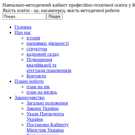
Навчально-методичний кабінет професійно-технічної освіти у К
Якість освіти - це, насамперед, якість методичної роботи
Головна
Про нас
історія
напрямки діяльності
структура
кадровий склад
Підвищення
кваліфікації та
атестація працівників
Контакти
Плани роботи
план на рік
план на місяць
Законодавство
Загальні положення
Закони України
Укази Президента
України
Постанови Кабінету
Міністрів України