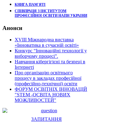
КНИГА ПАМ`ЯТІ
СПІВПРАЦЯ З ІНСТИТУТОМ
ПРОФЕСІЙНОІ ОСВІТИ НАПН УКРАІНИ
Анонси
XVIII Міжнародна виставка
«Інноватика в сучасній освіті»
Конкурс “Інноваційні технології у
виборчому процесі”.
Навчання кібергігієні та безпеці в
Інтернеті
Про організацію освітнього
процесу в закладах професійної
(професійно-технічної) освіти
ФОРУМ ОСВІТНІХ ІННОВАЦІЙ
"STEM -ОСВІТА НОВИХ
МОЖЛИВОСТЕЙ"
ЗАПИТАННЯ