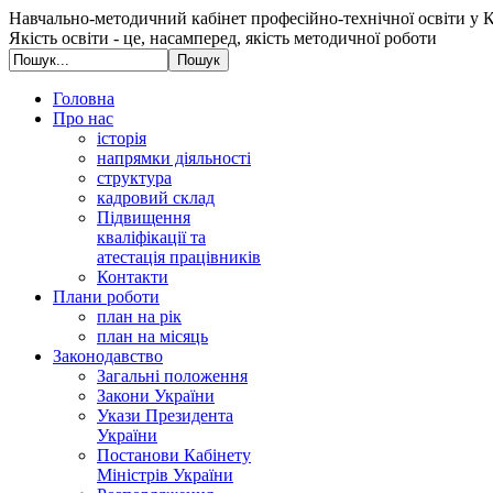
Навчально-методичний кабінет професійно-технічної освіти у К
Якість освіти - це, насамперед, якість методичної роботи
Головна
Про нас
історія
напрямки діяльності
структура
кадровий склад
Підвищення
кваліфікації та
атестація працівників
Контакти
Плани роботи
план на рік
план на місяць
Законодавство
Загальні положення
Закони України
Укази Президента
України
Постанови Кабінету
Міністрів України