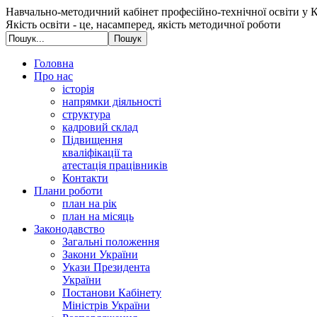
Навчально-методичний кабінет професійно-технічної освіти у К
Якість освіти - це, насамперед, якість методичної роботи
Головна
Про нас
історія
напрямки діяльності
структура
кадровий склад
Підвищення
кваліфікації та
атестація працівників
Контакти
Плани роботи
план на рік
план на місяць
Законодавство
Загальні положення
Закони України
Укази Президента
України
Постанови Кабінету
Міністрів України