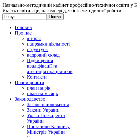
Навчально-методичний кабінет професійно-технічної освіти у К
Якість освіти - це, насамперед, якість методичної роботи
Головна
Про нас
історія
напрямки діяльності
структура
кадровий склад
Підвищення
кваліфікації та
атестація працівників
Контакти
Плани роботи
план на рік
план на місяць
Законодавство
Загальні положення
Закони України
Укази Президента
України
Постанови Кабінету
Міністрів України