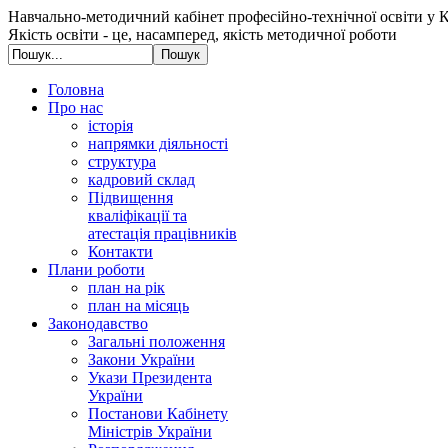
Навчально-методичний кабінет професійно-технічної освіти у К
Якість освіти - це, насамперед, якість методичної роботи
Головна
Про нас
історія
напрямки діяльності
структура
кадровий склад
Підвищення
кваліфікації та
атестація працівників
Контакти
Плани роботи
план на рік
план на місяць
Законодавство
Загальні положення
Закони України
Укази Президента
України
Постанови Кабінету
Міністрів України