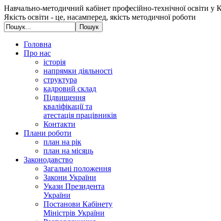
Навчально-методичний кабінет професійно-технічної освіти у К
Якість освіти - це, насамперед, якість методичної роботи
Головна
Про нас
історія
напрямки діяльності
структура
кадровий склад
Підвищення
кваліфікації та
атестація працівників
Контакти
Плани роботи
план на рік
план на місяць
Законодавство
Загальні положення
Закони України
Укази Президента
України
Постанови Кабінету
Міністрів України