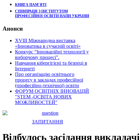
КНИГА ПАМ`ЯТІ
СПІВПРАЦЯ З ІНСТИТУТОМ
ПРОФЕСІЙНОІ ОСВІТИ НАПН УКРАІНИ
Анонси
XVIII Міжнародна виставка
«Інноватика в сучасній освіті»
Конкурс “Інноваційні технології у
виборчому процесі”.
Навчання кібергігієні та безпеці в
Інтернеті
Про організацію освітнього
процесу в закладах професійної
(професійно-технічної) освіти
ФОРУМ ОСВІТНІХ ІННОВАЦІЙ
"STEM -ОСВІТА НОВИХ
МОЖЛИВОСТЕЙ"
ЗАПИТАННЯ
Відбулось засідання викладач