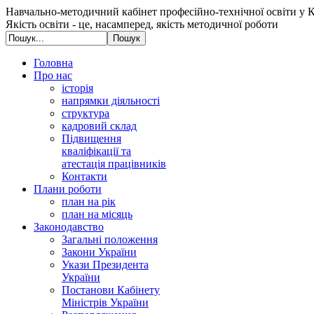
Навчально-методичний кабінет професійно-технічної освіти у К
Якість освіти - це, насамперед, якість методичної роботи
Головна
Про нас
історія
напрямки діяльності
структура
кадровий склад
Підвищення
кваліфікації та
атестація працівників
Контакти
Плани роботи
план на рік
план на місяць
Законодавство
Загальні положення
Закони України
Укази Президента
України
Постанови Кабінету
Міністрів України