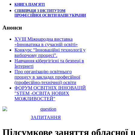
КНИГА ПАМ`ЯТІ
СПІВПРАЦЯ З ІНСТИТУТОМ
ПРОФЕСІЙНОІ ОСВІТИ НАПН УКРАІНИ
Анонси
XVIII Міжнародна виставка
«Інноватика в сучасній освіті»
Конкурс “Інноваційні технології у
виборчому процесі”.
Навчання кібергігієні та безпеці в
Інтернеті
Про організацію освітнього
процесу в закладах професійної
(професійно-технічної) освіти
ФОРУМ ОСВІТНІХ ІННОВАЦІЙ
"STEM -ОСВІТА НОВИХ
МОЖЛИВОСТЕЙ"
ЗАПИТАННЯ
Підсумкове заняття обласної