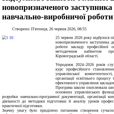
новопризначеного заступника 
навчально-виробничої роботи
Створено: П'ятниця, 26 червня 2026, 08:55
25 червня 2026 року відбулося п
новопризначеного заступника д
роботи закладу професійної ос
методичним кабінетом про
Кіровоградській області.
Упродовж 2024–2026 років сл
курс професійного становлен
управлінської компетентнос
організації освітнього процесу
ефективного управління закладом
Програма школи охоплювала шир
основних управлінських функц
розробки навчально-програмної документації, організації ко
діяльності до методики підготовки й аналізу уроків профес
практичної підготовки.
Значну увагу було приділено питанням створення сучасн