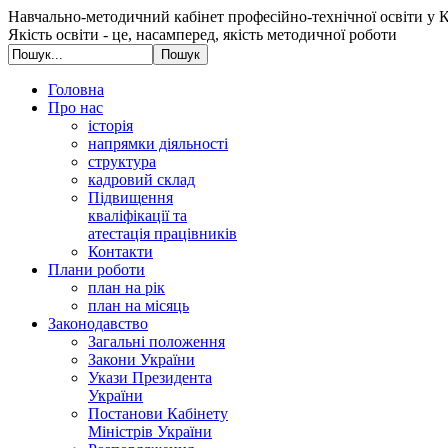
Навчально-методичний кабінет професійно-технічної освіти у К
Якість освіти - це, насамперед, якість методичної роботи
Головна
Про нас
історія
напрямки діяльності
структура
кадровий склад
Підвищення
кваліфікації та
атестація працівників
Контакти
Плани роботи
план на рік
план на місяць
Законодавство
Загальні положення
Закони України
Укази Президента
України
Постанови Кабінету
Міністрів України