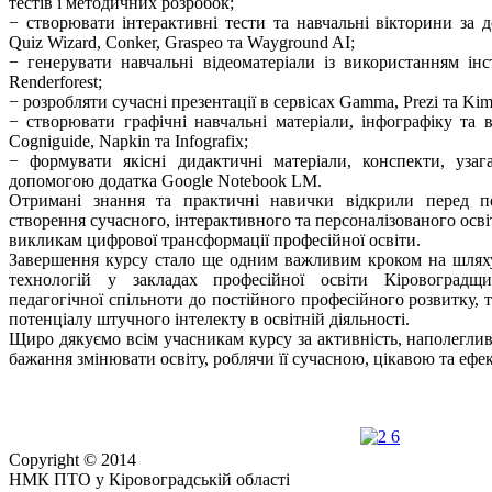
тестів і методичних розробок;
− створювати інтерактивні тести та навчальні вікторини за д
Quiz Wizard, Conker, Graspeo та Wayground AI;
− генерувати навчальні відеоматеріали із використанням ін
Renderforest;
− розробляти сучасні презентації в сервісах Gamma, Prezi та Kim
− створювати графічні навчальні матеріали, інфографіку та в
Cogniguide, Napkin та Infografix;
− формувати якісні дидактичні матеріали, конспекти, узаг
допомогою додатка Google Notebook LM.
Отримані знання та практичні навички відкрили перед п
створення сучасного, інтерактивного та персоналізованого осв
викликам цифрової трансформації професійної освіти.
Завершення курсу стало ще одним важливим кроком на шлях
технологій у закладах професійної освіти Кіровоградщи
педагогічної спільноти до постійного професійного розвитку,
потенціалу штучного інтелекту в освітній діяльності.
Щиро дякуємо всім учасникам курсу за активність, наполегливі
бажання змінювати освіту, роблячи її сучасною, цікавою та ефе
Copyright © 2014
НМК ПТО у Кіровоградській області