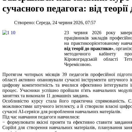
сучасного педагога: від теорії
Створено: Середа, 24 червня 2026, 07:57
23 червня 2026 року заверш
працівників закладів професійно
на практикоорієнтованому навч
від теорії до практики»
, органі
методичного кабінету про
Кіровоградській області 
Черемісовою.
Протягом чотирьох місяців 39 педагогів професійної підгото
області активно опановували сучасні інструменти штучного і
цифрову компетентність та вчилися ефективно інтегрувати ін
процес. Учасники успішно пройшли п'ять навчальних модулі
заняттях та виконали 11 домашніх завдань.
Особливістю курсу стала його практична спрямованість. С
можливостями штучного інтелекту, а й створили власні цифро
сучасні AI-сервіси для розроблення навчальних матеріалів.
Під час навчання педагоги навчилися:
− формулювати якісні промти та ефективно ставити завдання
Copilot для створення навчальних матеріалів, планування заня