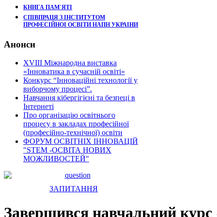
КНИГА ПАМ`ЯТІ
СПІВПРАЦЯ З ІНСТИТУТОМ
ПРОФЕСІЙНОІ ОСВІТИ НАПН УКРАІНИ
Анонси
XVIII Міжнародна виставка
«Інноватика в сучасній освіті»
Конкурс “Інноваційні технології у
виборчому процесі”.
Навчання кібергігієні та безпеці в
Інтернеті
Про організацію освітнього
процесу в закладах професійної
(професійно-технічної) освіти
ФОРУМ ОСВІТНІХ ІННОВАЦІЙ
"STEM -ОСВІТА НОВИХ
МОЖЛИВОСТЕЙ"
ЗАПИТАННЯ
Завершився навчальний курс 