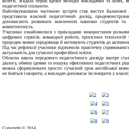
колеги, згадала перші кроки молодої викладачки та шлях, я
педагогічної спільноти.
Найочікуванішою частиною зустрічі став виступ Баланової 
представила власний педагогічний досвід, продемонстрував
допомагають розвивати мовленнєві навички студентів та
компетентність.
Учасники ознайомилися з прикладами використання рольових
цифрових сервісів, командної роботи, проєктних технологій 
природне мовне середовище й мотивують студентів до активно
Під час рефлексії учасники відзначили практичну спрямованіст
актуальність для сучасної професійної освіти.
Обласна школа передового педагогічного досвіду вкотре ст
діалогу, обміну ідеями та пошуку ефективних педагогічних рі
можна сформулювати просто: сучасний урок англійської мови 
не бояться говорити, а викладач допомагає їм повірити у власн
Copyright © 2014