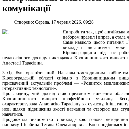
комунікації
Створено: Середа, 17 червня 2026, 09:28
Як зробити так, щоб англійська 
набором правил і вправ, а стала
Саме навколо цього питання 1
викладачі англійської мови
Кіровоградщини під час робо
педагогічного досвіду викладачки Кропивницького вищого 
Анастасії Тарасівни.
Захід був організований Навчально-методичним кабінетом 
Кіровоградській області спільно з Кропивницьким ви
присвячений актуальній проблемі — «Розвиток мовленнєви
інтерактивних технологій».
Про людину, чий досвід став предметом вивчення обласно
Кропивницького вищого професійного училища Бесє
охарактеризувала Анастасію Тарасівну як сучасну, ініціативн
нові шляхи підвищення якості навчання та створює для студе
навчатися.
Продовжила знайомство з викладачкою голова методичної к
напряму Щербина Тетяна Олександрівна. Вона поділилася іс