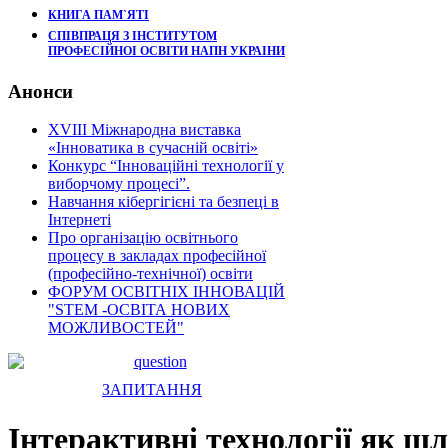
КНИГА ПАМ`ЯТІ
СПІВПРАЦЯ З ІНСТИТУТОМ
ПРОФЕСІЙНОІ ОСВІТИ НАПН УКРАІНИ
Анонси
XVIII Міжнародна виставка
«Інноватика в сучасній освіті»
Конкурс “Інноваційні технології у
виборчому процесі”.
Навчання кібергігієні та безпеці в
Інтернеті
Про організацію освітнього
процесу в закладах професійної
(професійно-технічної) освіти
ФОРУМ ОСВІТНІХ ІННОВАЦІЙ
"STEM -ОСВІТА НОВИХ
МОЖЛИВОСТЕЙ"
ЗАПИТАННЯ
Інтерактивні технології як шл