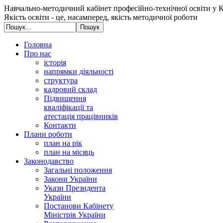
Навчально-методичний кабінет професійно-технічної освіти у К
Якість освіти - це, насамперед, якість методичної роботи
Головна
Про нас
історія
напрямки діяльності
структура
кадровий склад
Підвищення
кваліфікації та
атестація працівників
Контакти
Плани роботи
план на рік
план на місяць
Законодавство
Загальні положення
Закони України
Укази Президента
України
Постанови Кабінету
Міністрів України