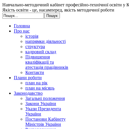
Навчально-методичний кабінет професійно-технічної освіти у К
Якість освіти - це, насамперед, якість методичної роботи
Головна
Про нас
історія
напрямки діяльності
структура
кадровий склад
Підвищення
кваліфікації та
атестація працівників
Контакти
Плани роботи
план на рік
план на місяць
Законодавство
Загальні положення
Закони України
Укази Президента
України
Постанови Кабінету
Міністрів України